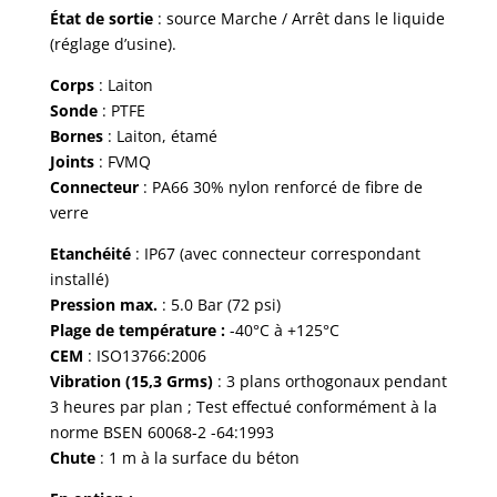
État de sortie
: source Marche / Arrêt dans le liquide
(réglage d’usine).
Corps
: Laiton
Sonde
: PTFE
Bornes
: Laiton, étamé
Joints
: FVMQ
Connecteur
: PA66 30% nylon renforcé de fibre de
verre
Etanchéité
: IP67 (avec connecteur correspondant
installé)
Pression max.
: 5.0 Bar (72 psi)
Plage de température :
-40°C à +125°C
CEM
: ISO13766:2006
Vibration (15,3 Grms)
: 3 plans orthogonaux pendant
3 heures par plan ; Test effectué conformément à la
norme BSEN 60068-2 -64:1993
Chute
: 1 m à la surface du béton