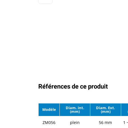
Références de ce produit
Diam. int.
Diam. Ext.
Modèle
(mm)
(mm)
ZM056
plein
56 mm
1 