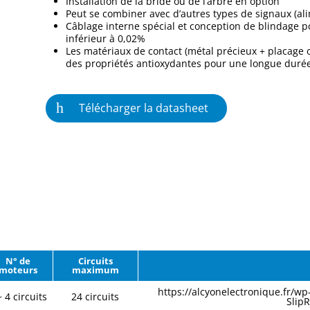
Installation de la bride ou de l’arbre en option
Peut se combiner avec d’autres types de signaux (ali
Câblage interne spécial et conception de blindage po
inférieur à 0,02%
Les matériaux de contact (métal précieux + placage o
des propriétés antioxydantes pour une longue durée
Télécharger la datasheet
N° de
Circuits
moteurs
maximum
https://alcyonelectronique.fr/w
~ 4 circuits
24 circuits
Slip