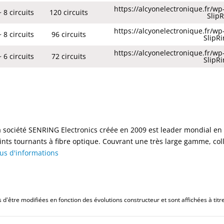
https://alcyonelectronique.fr/w
~ 8 circuits
120 circuits
Slip
https://alcyonelectronique.fr/w
~ 8 circuits
96 circuits
SlipR
https://alcyonelectronique.fr/w
~ 6 circuits
72 circuits
SlipR
a société SENRING Electronics créée en 2009 est leader mondial en c
oints tournants à fibre optique. Couvrant une très large gamme, coll
lus d'informations
d'être modifiées en fonction des évolutions constructeur et sont affichées à titre 