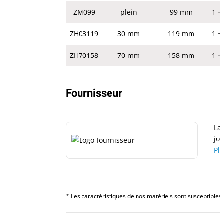
ZM099
plein
99 mm
1 
ZH03119
30 mm
119 mm
1 
ZH70158
70 mm
158 mm
1 
Fournisseur
L
j
P
* Les caractéristiques de nos matériels sont susceptibles 