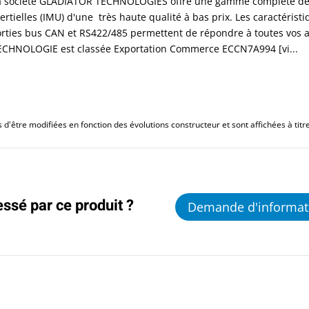
a société GLADIATOR TECHNOLOGIES offre une gamme complète de g
nertielles (IMU) d'une très haute qualité à bas prix. Les caractéris
orties bus CAN et RS422/485 permettent de répondre à toutes vos 
ECHNOLOGIE est classée Exportation Commerce ECCN7A994 [vi...
d'être modifiées en fonction des évolutions constructeur et sont affichées à titre 
essé par ce produit ?
Demande d'informat