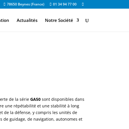
78650 Beynes (France)
01 34 94 77 00
ation
Actualités
Notre Société
rte de la série
GA50
sont disponibles dans
e une répétabilité et une stabilité à long
 et de la défense, y compris les unités de
tes de guidage, de navigation, autonomes et