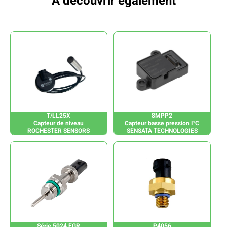
À découvrir également
T/LL25X
8MPP2
Capteur de niveau
Capteur basse pression I²C
ROCHESTER SENSORS
SENSATA TECHNOLOGIES
Série 5024 EGR
P4056