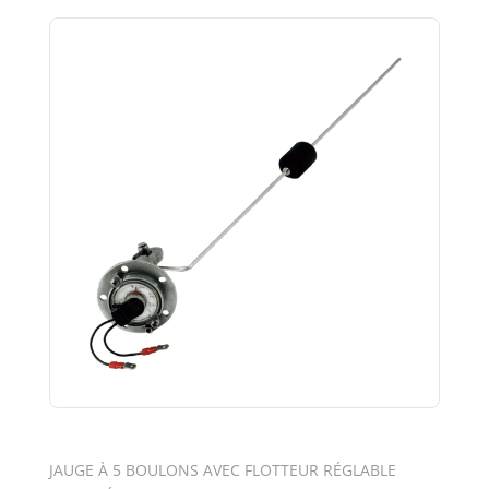
JAUGE À 5 BOULONS AVEC FLOTTEUR RÉGLABLE