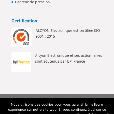
Capteur de pression
Certification
ALCYON Electronique est certifiée ISO
9001 : 2015
Alcyon Electronique et ses actionnaires
sont soutenus par BPI France
Alcyon Electronique © 2026 Tous Droits Réservés |
Nous utilisons des cookies pour vous garantir la meilleure
Mentions Légales
|
Politique de Confidentialité
|
expérience sur notre site web. Si vous continuez à utiliser ce