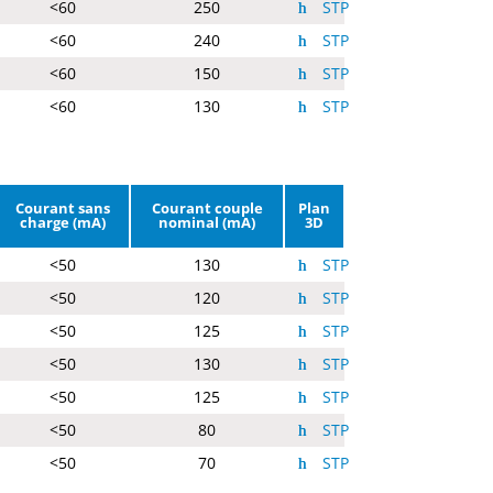
<60
250
STP
<60
240
STP
<60
150
STP
<60
130
STP
Courant sans
Courant couple
Plan
charge (mA)
nominal (mA)
3D
<50
130
STP
<50
120
STP
<50
125
STP
<50
130
STP
<50
125
STP
<50
80
STP
<50
70
STP