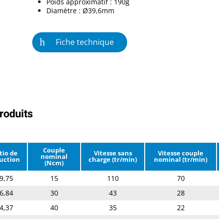
Poids approximatif : 190g
Diamètre : Ø39,6mm
Fiche technique
roduits
Couple
tio de
Vitesse sans
Vitesse couple
nominal
uction
charge (tr/min)
nominal (tr/min)
(Ncm)
9,75
15
110
70
6,84
30
43
28
4,37
40
35
22