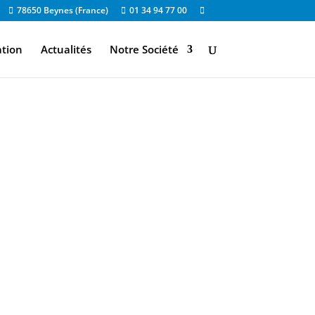
78650 Beynes (France)
01 34 94 77 00
ation
Actualités
Notre Société