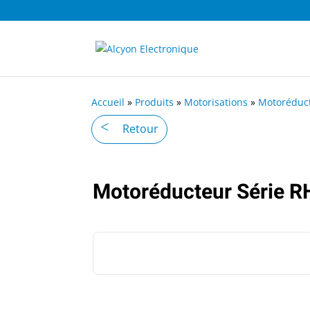
Accueil
»
Produits
»
Motorisations
»
Motoréduc
Retour
Motoréducteur Série R