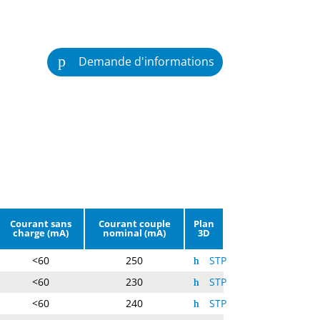
Demande d'informations
Courant sans
Courant couple
Plan
charge (mA)
nominal (mA)
3D
<60
250
STP
<60
230
STP
<60
240
STP