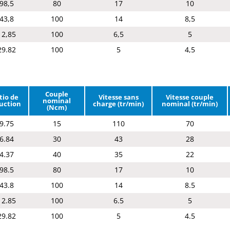
98,5
80
17
10
43,8
100
14
8,5
12,85
100
6,5
5
29.82
100
5
4,5
Couple
tio de
Vitesse sans
Vitesse couple
nominal
uction
charge (tr/min)
nominal (tr/min)
(Ncm)
9.75
15
110
70
6.84
30
43
28
4.37
40
35
22
98.5
80
17
10
43.8
100
14
8.5
12.85
100
6.5
5
29.82
100
5
4.5