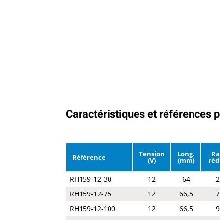
Caractéristiques et références p
Tension
Long.
Ra
Référence
(V)
(mm)
réd
RH159-12-30
12
64
2
RH159-12-75
12
66,5
7
RH159-12-100
12
66,5
9