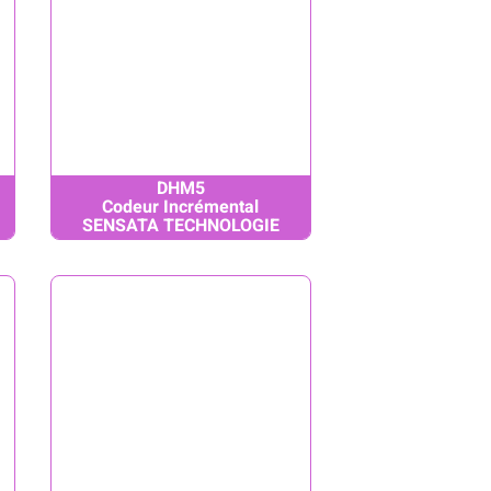
DHM5
Codeur Incrémental
SENSATA TECHNOLOGIE