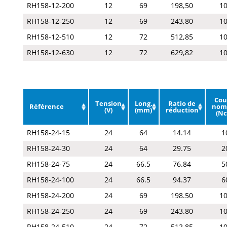
RH158-12-200
12
69
198,50
1
RH158-12-250
12
69
243,80
1
RH158-12-510
12
72
512,85
1
RH158-12-630
12
72
629,82
1
Cou
Tension
Long.
Ratio de
Référence
nom
(V)
(mm)
réduction
(N
RH158-24-15
24
64
14.14
1
RH158-24-30
24
64
29.75
2
RH158-24-75
24
66.5
76.84
5
RH158-24-100
24
66.5
94.37
6
RH158-24-200
24
69
198.50
1
RH158-24-250
24
69
243.80
1
RH158-24-510
24
72
512.85
1