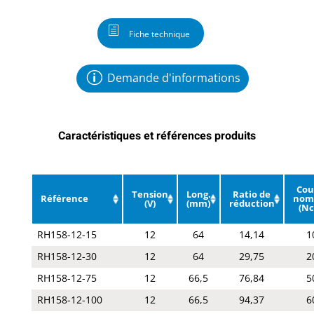
Fiche technique
Demande d'informations
Caractéristiques et références produits
Cou
Tension
Long.
Ratio de
Référence
nom
(V)
(mm)
réduction
(N
RH158-12-15
12
64
14,14
1
RH158-12-30
12
64
29,75
2
RH158-12-75
12
66,5
76,84
5
RH158-12-100
12
66,5
94,37
6