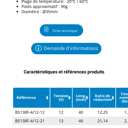
Plage de température: -20°C / 60°C
Poids approximatif : 90g
Diamètre : Ø35mm
Fiche technique
Demande d'informations
Caractéristiques et références produits
Cou
Tension
Long.
Ratio de
Référence
nom
(V)
(mm)
réduction
(N
BS138F-4/12-12
12
40
12,25
1
BS138F-4/12-21
12
40
21,14
2