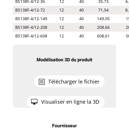
BS138F-4/12-36
12
40
35,73
4
BS138F-4/12-72
12
40
71,54
8
BS138F-4/12-149
12
40
149,05
1
BS138F-4/12-208
12
40
208,66
2
BS138F-4/12-608
12
40
608,61
5
Modélisation 3D du produit
Télécharger le fichier
Visualiser en ligne la 3D
Fournisseur