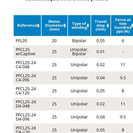
Force at
Motor
Travel
Type of
two
Reference
Diameter
step
winding
hundred
(mm)
(mm)
pps (N)
PFL20
20
Bipolar
0.05
6
PFCL25
Unipolar,
25
0.01
-
w/Captive
Bipolar
PFCL25-24
25
Unipolar
0.02
11
C4-048
PFCL25-24
25
Unipolar
0.04
9.5
C4-096
PFCL25-24
25
Unipolar
0.05
8
C4-120
PFCL25-24
25
Unipolar
0.02
11
D4-048
PFCL25-24
25
Unipolar
0.04
9.5
D4-096
PFCL25-24
25
Unipolar
0.05
8
DA-120