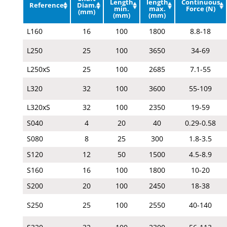
Length
length
Continuous
Reference
Diam.
min.
max.
Force (N)
(mm)
(mm)
(mm)
L160
16
100
1800
8.8-18
L250
25
100
3650
34-69
L250xS
25
100
2685
7.1-55
L320
32
100
3600
55-109
L320xS
32
100
2350
19-59
S040
4
20
40
0.29-0.58
S080
8
25
300
1.8-3.5
S120
12
50
1500
4.5-8.9
S160
16
100
1800
10-20
S200
20
100
2450
18-38
S250
25
100
2550
40-140