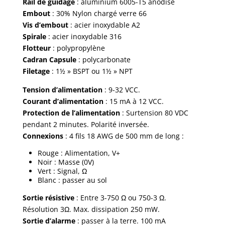
Rail de guidage
: aluminium 6005-T5 anodisé
Embout
: 30% Nylon chargé verre 66
Vis
d’embout
: acier inoxydable A2
Spirale
: acier inoxydable 316
Flotteur
: polypropylène
Cadran Capsule
: polycarbonate
Filetage
: 1½ » BSPT ou 1½ » NPT
Tension d’alimentation
: 9-32 VCC.
Courant d’alimentation
: 15 mA à 12 VCC.
Protection de l’alimentation
: Surtension 80 VDC
pendant 2 minutes. Polarité inversée.
Connexions
: 4 fils 18 AWG de 500 mm de long :
Rouge : Alimentation, V+
Noir : Masse (0V)
Vert : Signal, Ω
Blanc : passer au sol
Sortie résistive
: Entre 3-750 Ω ou 750-3 Ω.
Résolution 3Ω. Max. dissipation 250 mW.
Sortie d’alarme
: passer à la terre. 100 mA