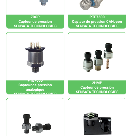
70CP
PTE7500
Capteur de pression
Capteur de pression CANopen
SENSATA TECHNOLOGIES
SENSATA TECHNOLOGIES
PTE7000
2HMP
Capteur de pression
Capteur de pression
analogique
SENSATA TECHNOLOGIES
SENSATA TECHNOLOGIES