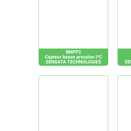
8MPP2
Capteur basse pression I²C
SENSATA TECHNOLOGIES
SE