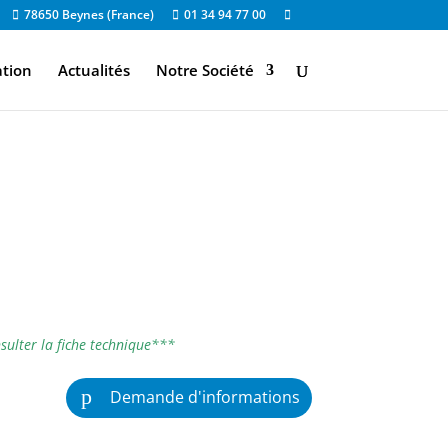
78650 Beynes (France)
01 34 94 77 00
ation
Actualités
Notre Société
sulter la fiche technique***
Demande d'informations