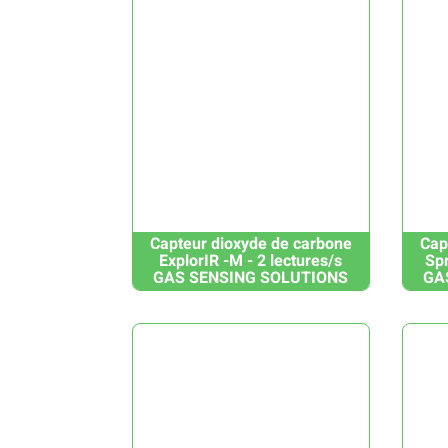
Capteur dioxyde de carbone
Cap
ExplorIR -M - 2 lectures/s
Spr
GAS SENSING SOLUTIONS
GA