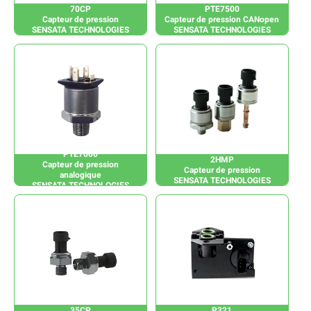
70CP
PTE7500
Capteur de pression
Capteur de pression CANopen
SENSATA TECHNOLOGIES
SENSATA TECHNOLOGIES
PTE7000
2HMP
Capteur de pression
Capteur de pression
analogique
SENSATA TECHNOLOGIES
SENSATA TECHNOLOGIES
35CP
P321