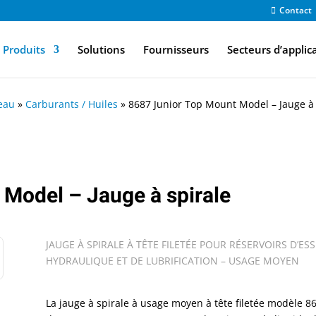
Contact
Produits
Solutions
Fournisseurs
Secteurs d’applic
eau
»
Carburants / Huiles
»
8687 Junior Top Mount Model – Jauge à 
Model – Jauge à spirale
JAUGE À SPIRALE À TÊTE FILETÉE POUR RÉSERVOIRS D’ESSE
HYDRAULIQUE ET DE LUBRIFICATION – USAGE MOYEN
La jauge à spirale à usage moyen à tête filetée modèle 