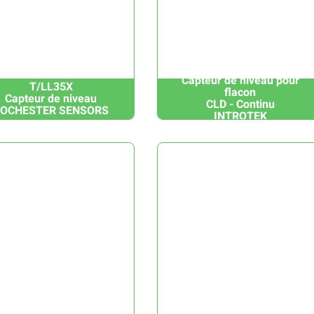
Capteur de niveau pour
T/LL35X
flacon
Capteur de niveau
CLD - Continu
OCHESTER SENSORS
INTROTEK