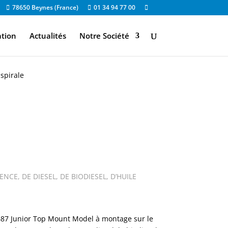
78650 Beynes (France)
01 34 94 77 00
ation
Actualités
Notre Société
spirale
NCE, DE DIESEL, DE BIODIESEL, D’HUILE
8687 Junior Top Mount Model à montage sur le