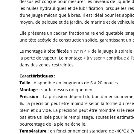
dessus est conçue pour mesurer les niveaux de liquide dan
les huiles hydrauliques et de lubrification lorsque les re
d’une jauge mécanique à bras. Il est idéal pour les appli
moyen, de pelouse et de jardin, de marine et de véhicules
Elle présente un cadran fractionnaire encliquetable (snap-
une tête acétyle de construction solide, garantissant un 
Le montage à tête filetée 1 1⁄2″ NPTF de la jauge à spiral
la perte de vapeur. Le montage « à visser » contribue à l’
dans des zones restreintes.
Caractéristiques
:
Taille
: disponible en longueurs de 6 à 20 pouces
Montage
: sur le dessus uniquement
Précision
: La précision dépend du bon dimensionnement 
%. La précision peut être moindre selon la forme du rése
plein et du vide. La précision peut être moindre si le rés
pas être utilisée pour le remplissage. Toutes les estima
pourcentage de la pleine échelle.
Température
: en fonctionnement standard de -40°C à 7