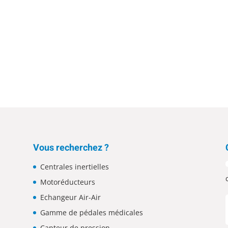
 refining your search, or use the navigation above to locate the po
Vous recherchez ?
Centrales inertielles
Motoréducteurs
Echangeur Air-Air
Gamme de pédales médicales
Capteur de pression