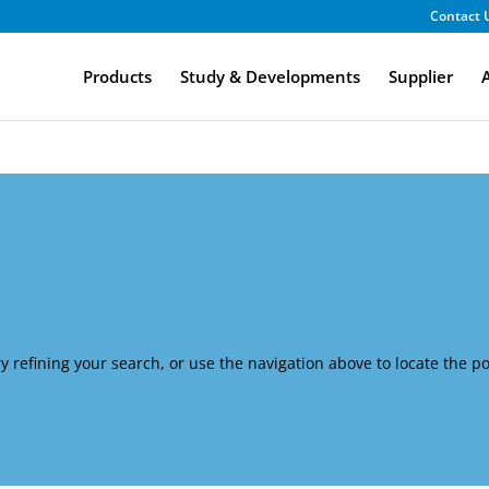
Contact 
Products
Study & Developments
Supplier
A
 refining your search, or use the navigation above to locate the po