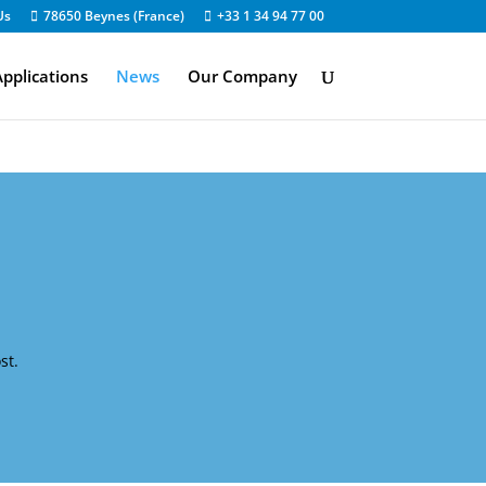
Us
78650 Beynes (France)
+33 1 34 94 77 00
pplications
News
Our Company
st.